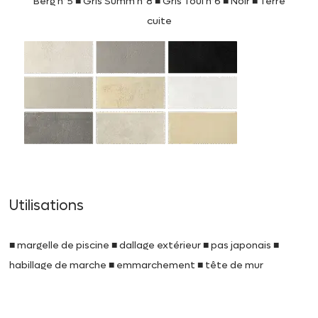
Berg n°5 ■ Gris Summ n°8 ■ Gris Toul n°6 ■ Noir ■ Terre
cuite
Utilisations
■ margelle de piscine ■ dallage extérieur ■ pas japonais ■
habillage de marche ■ emmarchement ■ tête de mur