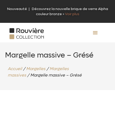
Nouveauté | Découvrez la nouvelle brique de verre Alpha
couleur bronze >
Voir plus
ROUVIÈRE COLLEC
Margelle massive – Grésé
Accueil
/
Margelles
/
Margelles
massives
/ Margelle massive – Grésé